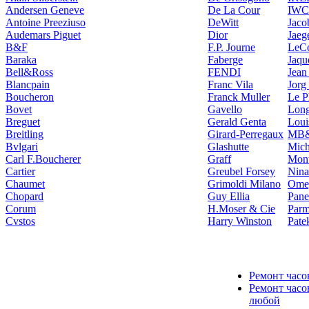
Andersen Geneve
De La Cour
IWC
Antoine Preeziuso
DeWitt
Jaco
Audemars Piguet
Dior
Jaeg
B&F
F.P. Journe
LeCo
Baraka
Faberge
Jaqu
Bell&Ross
FENDI
Jean
Blancpain
Franc Vila
Jorg
Boucheron
Franck Muller
Le P
Bovet
Gavello
Long
Breguet
Gerald Genta
Loui
Breitling
Girard-Perregaux
MB
Bvlgari
Glashutte
Mich
Carl F.Boucherer
Graff
Mont
Cartier
Greubel Forsey
Nina
Chaumet
Grimoldi Milano
Ome
Chopard
Guy Ellia
Pane
Corum
H.Moser & Cie
Parm
Cvstos
Harry Winston
Pate
Ремонт часо
Ремонт часо
любой