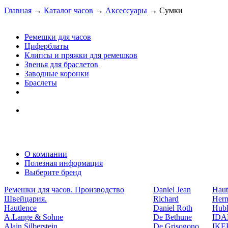
Главная
→
Каталог часов
→
Аксессуары
→
Сумки
Ремешки для часов
Циферблаты
Клипсы и пряжки для ремешков
Звенья для браслетов
Заводные коронки
Браслеты
О компании
Полезная информация
Выберите бренд
Ремешки для часов. Производство
Daniel Jean
Haut
Швейцария.
Richard
Her
Hautlence
Daniel Roth
Hubl
A.Lange & Sohne
De Bethune
ID
Alain Silberstein
De Grisogono
IKE