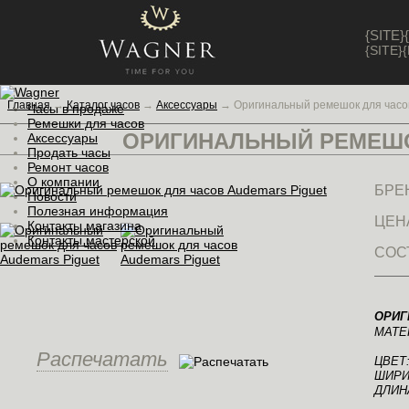
{SITE
{SITE
Главная
→
Каталог часов
→
Аксессуары
→
Оригинальный ремешок для часов
Часы в продаже
Ремешки для часов
ОРИГИНАЛЬНЫЙ РЕМЕШ
Аксессуары
Продать часы
Ремонт часов
О компании
БРЕ
Новости
Полезная информация
ЦЕН
Контакты магазина
Контакты мастерской
СОС
ОРИГ
МАТЕ
Распечатать
ЦВЕТ
ШИРИН
ДЛИНА