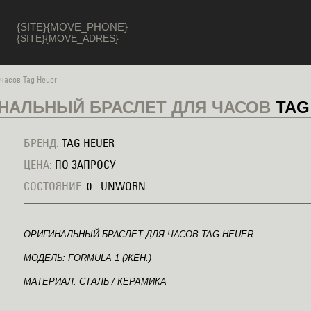
{SITE}{MOVE_PHONE}
{SITE}{MOVE_ADRES}
часов Tag Heuer
НАЛЬНЫЙ БРАСЛЕТ ДЛЯ ЧАСОВ
TAG
БРЕНД:
TAG HEUER
ЦЕНА:
ПО ЗАПРОСУ
СОСТОЯНИЕ:
0 - UNWORN
ОРИГИНАЛЬНЫЙ БРАСЛЕТ ДЛЯ ЧАСОВ TAG HEUER
МОДЕЛЬ: FORMULA 1 (ЖЕН.)
МАТЕРИАЛ: СТАЛЬ / КЕРАМИКА