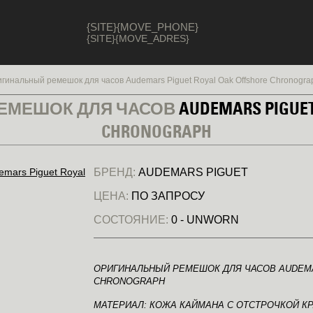
{SITE}{MOVE_PHONE}
{SITE}{MOVE_ADRES}
гинальный ремешок для часов Audemars Piguet Royal Oak Offshore Chronogra
ЕМЕШОК ДЛЯ ЧАСОВ
AUDEMARS PIGUE
CHRONOGRAPH
БРЕНД:
AUDEMARS PIGUET
ЦЕНА:
ПО ЗАПРОСУ
СОСТОЯНИЕ:
0 - UNWORN
ОРИГИНАЛЬНЫЙ РЕМЕШОК ДЛЯ ЧАСОВ AUDEMA
CHRONOGRAPH
МАТЕРИАЛ: КОЖА КАЙМАНА С ОТСТРОЧКОЙ К