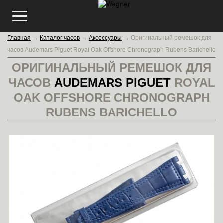
Главная
→
Каталог часов
→
Аксессуары
→
Оригинальный ремешок для
часов Audemars Piguet Royal Oak Offshore Chronograph Rubens Barichello
ОРИГИНАЛЬНЫЙ РЕМЕШОК ДЛЯ
ЧАСОВ
AUDEMARS PIGUET
ROYAL
OAK OFFSHORE CHRONOGRAPH
RUBENS BARICHELLO