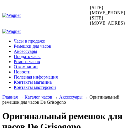
{SITE}
{MOVE_PHONE}
{SITE}
{MOVE_ADRES}
Часы в продаже
Ремешки для часов
Аксессуары
Продать часы
Ремонт часов
О компании
Новости
Полезная информация
Контакты магазина
Контакты мастерской
Главная
→
Каталог часов
→
Аксессуары
→
Оригинальный
ремешок для часов De Grisogono
Оригинальный ремешок для
часов
De Grisogono