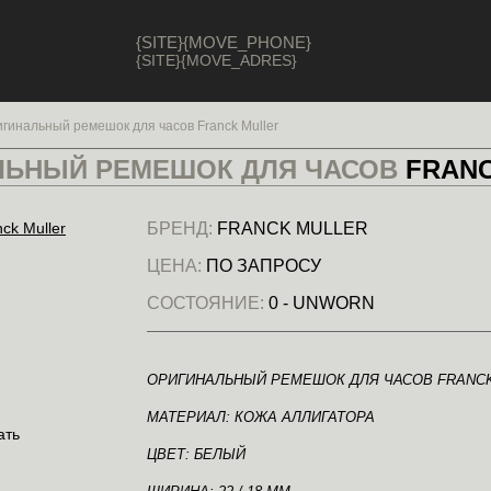
{SITE}{MOVE_PHONE}
{SITE}{MOVE_ADRES}
гинальный ремешок для часов Franck Muller
ЛЬНЫЙ РЕМЕШОК ДЛЯ ЧАСОВ
FRAN
БРЕНД:
FRANCK MULLER
ЦЕНА:
ПО ЗАПРОСУ
СОСТОЯНИЕ:
0 - UNWORN
ОРИГИНАЛЬНЫЙ РЕМЕШОК ДЛЯ ЧАСОВ FRANC
МАТЕРИАЛ: КОЖА АЛЛИГАТОРА
ЦВЕТ: БЕЛЫЙ