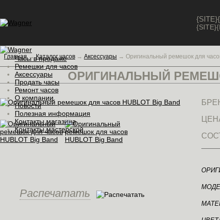
{SITE
{SITE
Главная
→
Каталог часов
→
Аксессуары
→
Оригинальный ремешок для часо
Часы в продаже
Ремешки для часов
ОРИГИНАЛЬНЫЙ РЕМЕШО
Аксессуары
Продать часы
Ремонт часов
О компании
БРЕ
Новости
Полезная информация
ЦЕН
Контакты магазина
Контакты мастерской
СОС
ОРИГ
МОДЕ
Распечатать
МАТЕ