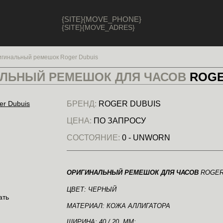
{SITE}{MOVE_PHONE}
{SITE}{MOVE_ADRES}
гинальный ремешок Roger Dubuis
ЛЬНЫЙ РЕМЕШОК ДЛЯ ЧАСОВ
ROGE
БРЕНД:
ROGER DUBUIS
ЦЕНА:
ПО ЗАПРОСУ
СОСТОЯНИЕ:
0 - UNWORN
ОРИГИНАЛЬНЫЙ РЕМЕШОК ДЛЯ ЧАСОВ
ROGER
ЦВЕТ: ЧЕРНЫЙ
МАТЕРИАЛ: КОЖА АЛЛИГАТОРА
ШИРИНА: 40 / 20 ММ;