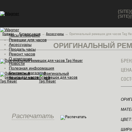
{SITE
{SITE
Главная
→
Каталог часов
→
Аксессуары
→
Оригинальный ремешок для часов Tag He
Часы в продаже
Ремешки для часов
ОРИГИНАЛЬНЫЙ РЕМ
Аксессуары
Продать часы
Ремонт часов
О компании
БРЕН
Новости
Полезная информация
ЦЕНА
Контакты магазина
Контакты мастерской
СОСТ
ОРИГ
МАТЕ
Распечатать
ЦВЕТ
ШИРИН