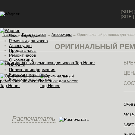
{SITE
{SITE
Главная
→
Каталог часов
→
Аксессуары
→
Оригинальный ремешок для часо
Часы в продаже
Ремешки для часов
ОРИГИНАЛЬНЫЙ РЕМ
Аксессуары
Продать часы
Ремонт часов
О компании
БРЕ
Новости
Полезная информация
ЦЕН
Контакты магазина
Контакты мастерской
СОС
ОРИГ
МАТЕ
Распечатать
ЦВЕТ