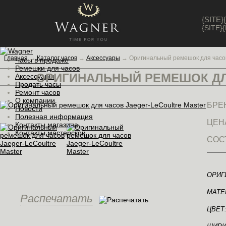
{SITE
{SITE
Главная
→
Каталог часов
→
Аксессуары
→
Оригинальный ремешок для часов
Часы в продаже
Ремешки для часов
ОРИГИНАЛЬНЫЙ РЕМЕШОК Д
Аксессуары
Продать часы
Ремонт часов
О компании
БРЕ
Новости
Полезная информация
ЦЕН
Контакты магазина
Контакты мастерской
СОС
ОРИГ
МАТЕ
Распечатать
ЦВЕТ