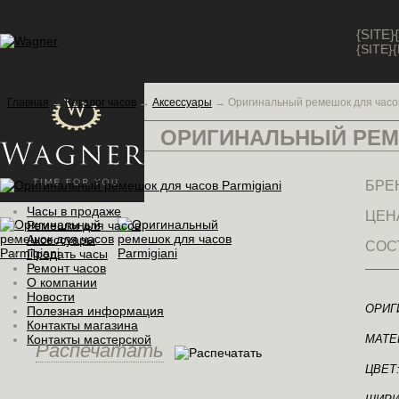
{SITE
{SITE
Главная
→
Каталог часов
→
Аксессуары
→
Оригинальный ремешок для часов
ОРИГИНАЛЬНЫЙ РЕМ
БРЕ
Часы в продаже
ЦЕН
Ремешки для часов
Аксессуары
СОС
Продать часы
Ремонт часов
О компании
Новости
ОРИГ
Полезная информация
Контакты магазина
Контакты мастерской
МАТЕ
Распечатать
ЦВЕТ