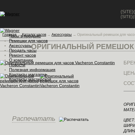
{SITE
{SITE
Главная
→
Каталог часов
→
Аксессуары
→
Оригинальный ремешок для часов
Часы в продаже
Ремешки для часов
ОРИГИНАЛЬНЫЙ РЕМЕШОК
Аксессуары
Продать часы
Ремонт часов
О компании
БРЕ
Новости
Полезная информация
ЦЕН
Контакты магазина
Контакты мастерской
СОС
ОРИГ
МАТЕ
Распечатать
ЦВЕТ
ШИРИН
ДЛИНА