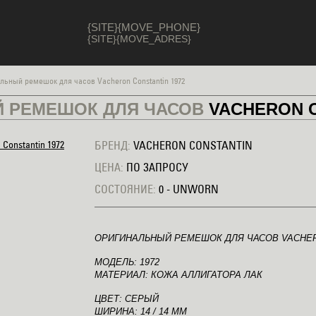
{SITE}{MOVE_PHONE}
{SITE}{MOVE_ADRES}
льный ремешок для часов Vacheron Constantin 1972
 РЕМЕШОК ДЛЯ ЧАСОВ
VACHERON 
БРЕНД:
VACHERON CONSTANTIN
ЦЕНА:
ПО ЗАПРОСУ
СОСТОЯНИЕ:
0 - UNWORN
ОРИГИНАЛЬНЫЙ РЕМЕШОК ДЛЯ ЧАСОВ VACHER
МОДЕЛЬ: 1972
МАТЕРИАЛ: КОЖА АЛЛИГАТОРА ЛАК
ЦВЕТ: СЕРЫЙ
ШИРИНА: 14 / 14 ММ