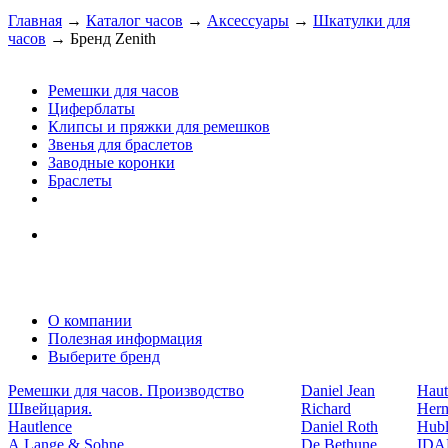
Главная
→
Каталог часов
→
Аксессуары
→
Шкатулки для
часов
→
Бренд Zenith
Ремешки для часов
Циферблаты
Клипсы и пряжки для ремешков
Звенья для браслетов
Заводные коронки
Браслеты
О компании
Полезная информация
Выберите бренд
Ремешки для часов. Производство
Daniel Jean
Haut
Швейцария.
Richard
Her
Hautlence
Daniel Roth
Hubl
A.Lange & Sohne
De Bethune
ID