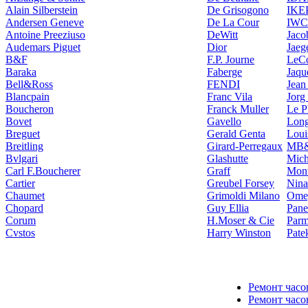
Alain Silberstein
De Grisogono
IKE
Andersen Geneve
De La Cour
IWC
Antoine Preeziuso
DeWitt
Jaco
Audemars Piguet
Dior
Jaeg
B&F
F.P. Journe
LeCo
Baraka
Faberge
Jaqu
Bell&Ross
FENDI
Jean
Blancpain
Franc Vila
Jorg
Boucheron
Franck Muller
Le P
Bovet
Gavello
Long
Breguet
Gerald Genta
Loui
Breitling
Girard-Perregaux
MB
Bvlgari
Glashutte
Mich
Carl F.Boucherer
Graff
Mont
Cartier
Greubel Forsey
Nina
Chaumet
Grimoldi Milano
Ome
Chopard
Guy Ellia
Pane
Corum
H.Moser & Cie
Parm
Cvstos
Harry Winston
Pate
Ремонт часо
Ремонт часо