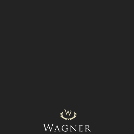
Главная
→
Каталог часов
→
Аксессуары
→
Бренд Andersen Geneve
Оригинальный ремешок для часов
Andersen Geneve
Цена: По запросу
Оригинальный ремешок для часов
Andersen Geneve
Цена: По запросу
Оригинальный ремешок для часов
Andersen Geneve